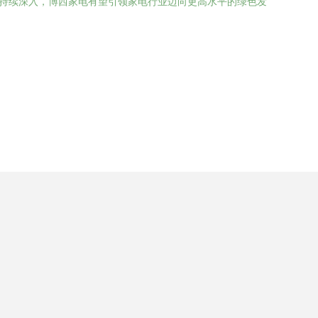
的持续深入，博西家电有望引领家电行业迈向更高水平的绿色发