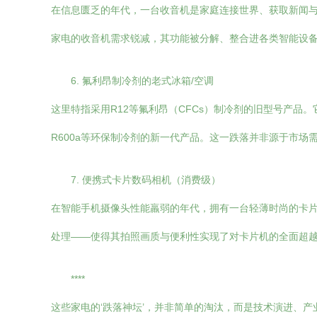
在信息匮乏的年代，一台收音机是家庭连接世界、获取新闻与
家电的收音机需求锐减，其功能被分解、整合进各类智能设
6. 氟利昂制冷剂的老式冰箱/空调
这里特指采用R12等氟利昂（CFCs）制冷剂的旧型号产品
R600a等环保制冷剂的新一代产品。这一跌落并非源于市
7. 便携式卡片数码相机（消费级）
在智能手机摄像头性能羸弱的年代，拥有一台轻薄时尚的卡片
处理——使得其拍照画质与便利性实现了对卡片机的全面超越
****
这些家电的‘跌落神坛’，并非简单的淘汰，而是技术演进、