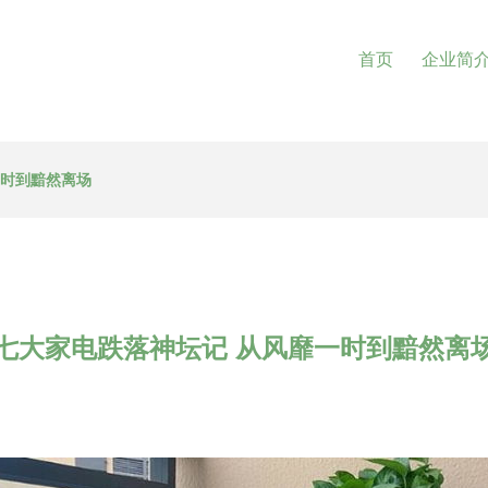
首页
企业简
一时到黯然离场
七大家电跌落神坛记 从风靡一时到黯然离