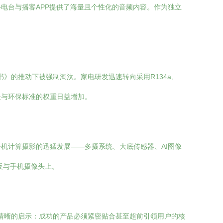
电台与播客APP提供了海量且个性化的音频内容。作为独立
》的推动下被强制淘汰。家电研发迅速转向采用R134a、
任与环保标准的权重日益增加。
机计算摄影的迅猛发展——多摄系统、大底传感器、AI图像
反与手机摄像头上。
了清晰的启示：成功的产品必须紧密贴合甚至超前引领用户的核