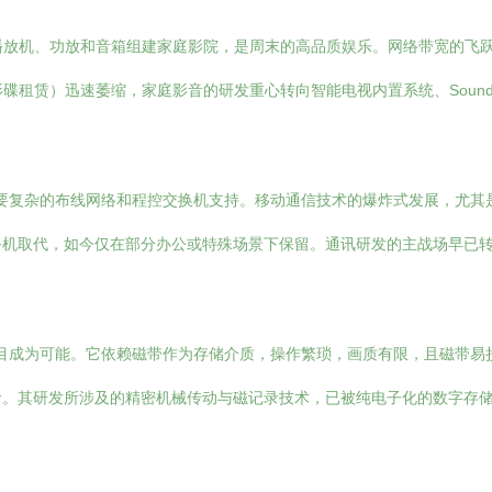
放机、功放和音箱组建家庭影院，是周末的高品质娱乐。网络带宽的飞跃与奈
碟租赁）迅速萎缩，家庭影音的研发重心转向智能电视内置系统、Sound
需要复杂的布线网络和程控交换机支持。移动通信技术的爆炸式发展，尤
手机取代，如今仅在部分办公或特殊场景下保留。通讯研发的主战场早已
节目成为可能。它依赖磁带作为存储介质，操作繁琐，画质有限，且磁带易
命。其研发所涉及的精密机械传动与磁记录技术，已被纯电子化的数字存