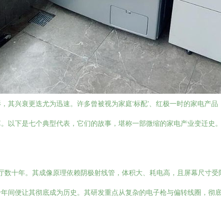
，其兴衰更迭尤为迅速。许多曾被视为家庭‘标配’、红极一时的家电产
革。以下是七个典型代表，它们的故事，堪称一部微缩的家电产业变迁史
客厅数十年。其成像原理依赖阴极射线管，体积大、耗电高，且屏幕尺寸受限
十年间便让其彻底成为历史。其研发重点从复杂的电子枪与偏转线圈，彻