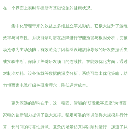
在一个界面上实时掌握所有基础设施的健康状况。
集中化管理带来的效益是多维且立竿见影的。它极大提升了运维
效率与可靠性。系统能够对潜在故障进行智能预警与根因分析，变被
动抢修为主动预防，有效避免了因基础设施故障导致的研发数据丢失
或实验中断，保障了关键研发项目的连续性。在能效优化方面，通过
对制冷功耗、设备负载等数据的深度分析，系统可给出优化策略，助
力博西家电践行绿色研发理念，降低运营成本。
更为深远的影响在于，这一稳固、智能的“研发数字底座”为博西
家电的创新能力提供了强大支撑。稳定可靠的环境使得大规模并行计
算、长时间的可靠性测试、复杂的场景仿真得以顺利进行，加速了从