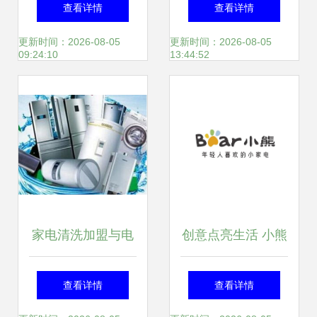
家电 海尔焕新健康
查看详情
查看详情
节即将启动
更新时间：2026-08-05
更新时间：2026-08-05
09:24:10
13:44:52
家电清洗加盟与电
创意点亮生活 小熊
器研发的平衡点 绿
电器如何以创新研
查看详情
查看详情