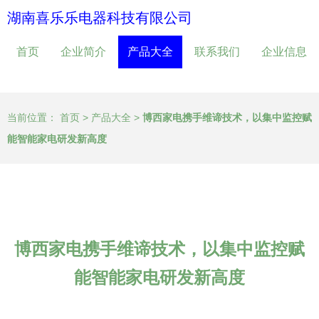
湖南喜乐乐电器科技有限公司
首页
企业简介
产品大全
联系我们
企业信息
当前位置：
首页
>
产品大全
>
博西家电携手维谛技术，以集中监控赋
能智能家电研发新高度
博西家电携手维谛技术，以集中监控赋
能智能家电研发新高度