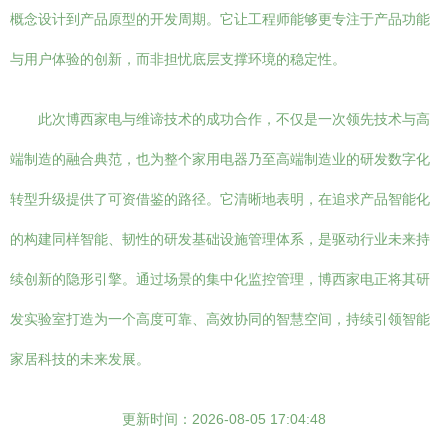
概念设计到产品原型的开发周期。它让工程师能够更专注于产品功能
与用户体验的创新，而非担忧底层支撑环境的稳定性。
此次博西家电与维谛技术的成功合作，不仅是一次领先技术与高
端制造的融合典范，也为整个家用电器乃至高端制造业的研发数字化
转型升级提供了可资借鉴的路径。它清晰地表明，在追求产品智能化
的构建同样智能、韧性的研发基础设施管理体系，是驱动行业未来持
续创新的隐形引擎。通过场景的集中化监控管理，博西家电正将其研
发实验室打造为一个高度可靠、高效协同的智慧空间，持续引领智能
家居科技的未来发展。
更新时间：2026-08-05 17:04:48