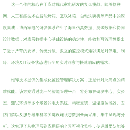
这一合作的核心在于应对现代家电研发的复杂挑战。随着物联
网、人工智能技术在智能烤箱、互联冰箱、自动洗碗机等产品中的深
度集成，博西家电的研发体系产生了海量仿真数据、测试数据和协同
设计数据，对底层数据中心基础设施的稳定性、能效和可管理性提出
了近乎严苛的要求。传统分散、孤立的监控模式难以满足对供电、制
冷、环境及IT设备状态进行全局实时洞察与快速响应的需求。
维谛技术提供的集成化监控管理解决方案，正是针对此痛点的精
准赋能。该方案通过统一的智能管理平台，将分布在研发中心、实验
室、测试环境等多个场景的电力系统、精密空调、温湿度传感器、安
防门禁以及服务器集群等关键设施状态数据全面采集、集中呈现与分
析。这实现了从物理层到应用层的全景可视化监控，使运维团队能够